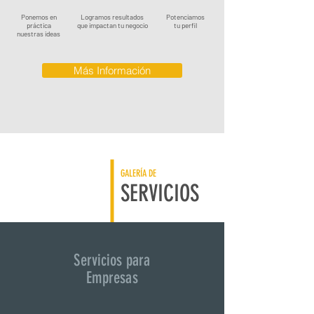
Ponemos en
Logramos resultados
Potenciamos
práctica
que impactan tu negocio
tu perfil
nuestras ideas
Más Información
GALERÍA DE
SERVICIOS
Servicios para
Empresas