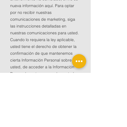
nueva información aquí. Para optar
por no recibir nuestras
comunicaciones de marketing, siga
las instrucciones detalladas en
nuestras comunicaciones para usted.
Cuando lo requiera la ley aplicable,
usted tiene el derecho de obtener la
confirmación de que mantenemos
cierta Información Personal sobre
usted, de acceder a la Información
Personal que tenemos sobre usted y
de corregir, transferir, eliminar,
bloquear o retirar el consentimiento
para el procesamiento de cierta
Información Personal. Información (sin
afectar la legalidad del procesamiento
basado en el consentimiento antes de
su retiro), contactándonos como se